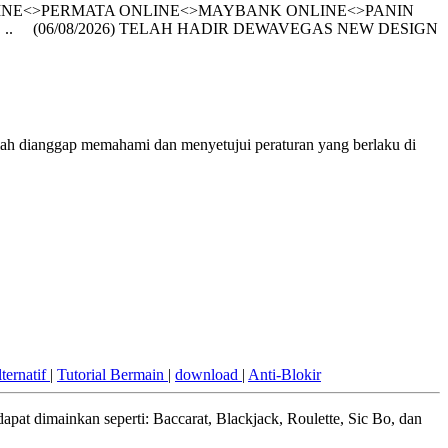
LINE<>PERMATA ONLINE<>MAYBANK ONLINE<>PANIN
E ..
(06/08/2026)
TELAH HADIR DEWAVEGAS NEW DESIGN
lah dianggap memahami dan menyetujui peraturan yang berlaku di
ternatif
|
Tutorial Bermain
|
download
|
Anti-Blokir
apat dimainkan seperti: Baccarat, Blackjack, Roulette, Sic Bo, dan