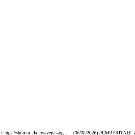
: https://shortku.id/dewavegas-gg ..
(06/08/2026)
PEMBERITAHUA