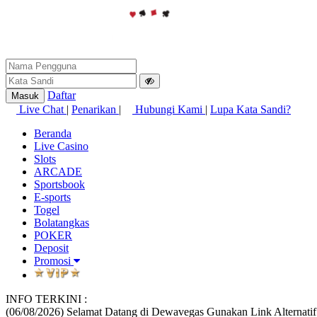
Daftar
Masuk
Live Chat
|
Penarikan
|
Hubungi Kami
|
Lupa Kata Sandi?
Beranda
Live Casino
Slots
ARCADE
Sportsbook
E-sports
Togel
Bolatangkas
POKER
Deposit
Promosi
INFO TERKINI :
(06/08/2026)
Selamat Datang di Dewavegas Gunakan Link Alternatif 