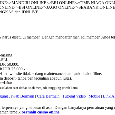
LINE<>MANDIRI ONLINE<>BRI ONLINE<>CIMB NIAGA ON
ONLINE<>BSI ONLINE<>JAGO ONLINE<>SEABANK ONLIN
NGKAS dan IDNLIVE ..
& harus disetujui member. Dengan mendaftar menjadi member, Anda te
-masing.
ASLI.
IDR 50.000,-
h IDR 25.000,-.
elama website tidak sedang maintenance dan bank tidak offline.
a deposit (tanpa pengecualian apapun juga).
rdaftar.
 Kesalahan saat daftar tidak menjadi tanggung jawab kami
gung Jawab Bermain
|
Cara Bermain
|
Tutorial Video
|
Mobile
|
Link Al
er terpercaya yang terbesar di asia. Dengan banyaknya permainan yang d
laman terbaik
bermain casino online
.