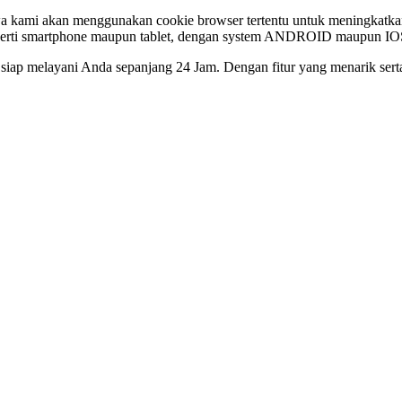
wa kami akan menggunakan cookie browser tertentu untuk meningkatk
eperti smartphone maupun tablet, dengan system ANDROID maupun IO
 siap melayani Anda sepanjang 24 Jam. Dengan fitur yang menarik ser