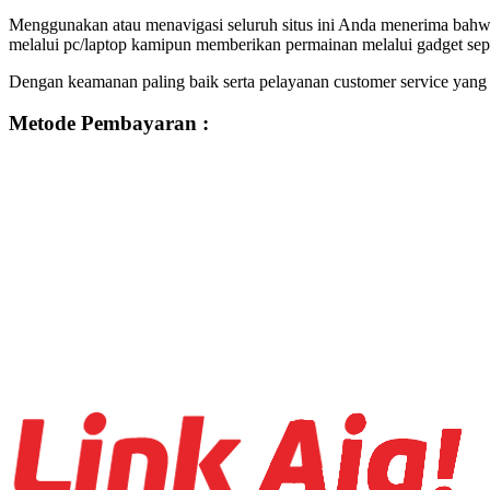
Menggunakan atau menavigasi seluruh situs ini Anda menerima bah
melalui pc/laptop kamipun memberikan permainan melalui gadget s
Dengan keamanan paling baik serta pelayanan customer service yang
Metode Pembayaran :