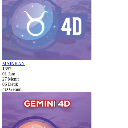
MAINKAN
1357
01
Jam
27
Menit
04
Detik
4D Gemini