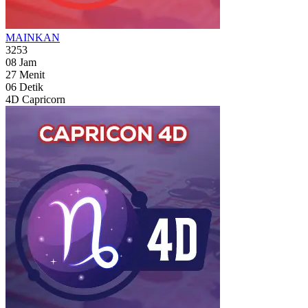
MAINKAN
3253
08
Jam
27
Menit
04
Detik
4D Capricorn