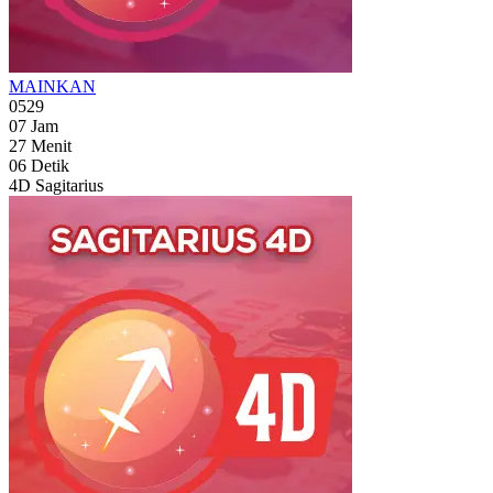
MAINKAN
0529
07
Jam
27
Menit
04
Detik
4D Sagitarius