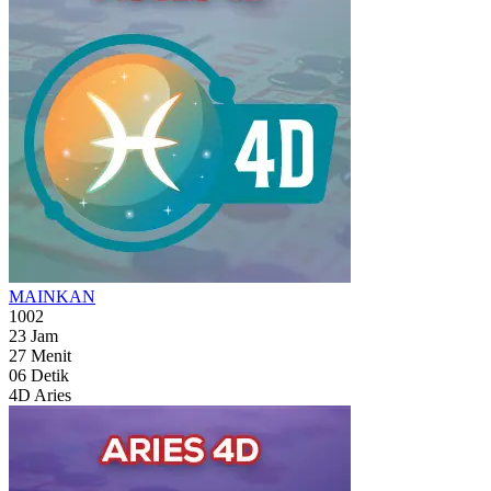
MAINKAN
1002
23
Jam
27
Menit
04
Detik
4D Aries