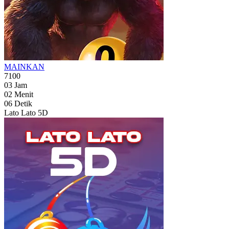
MAINKAN
7100
03
Jam
02
Menit
04
Detik
Lato Lato 5D