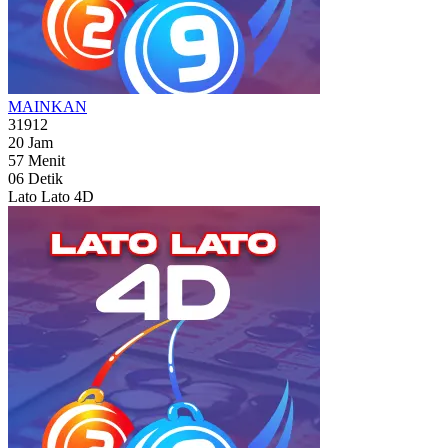
MAINKAN
31912
20
Jam
57
Menit
04
Detik
Lato Lato 4D