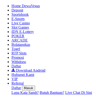
Home DewaVegas
Deposit
Sportsbook
E-Sports
Live Casino
Slot Games
IDN E-Lottery
POKER
ARCADE
Bolatangkas
Togel
RTP Slots
Promosi
Withdraw
Daftar
Download Android
Hubungi Kami
VIP
Referral
Daftar
Masuk
Lupa Kata Sandi?
Butuh Bantuan?
Live Chat Di Sini