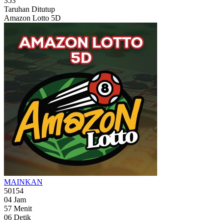
353
Taruhan Ditutup
Amazon Lotto 5D
MAINKAN
50154
04
Jam
57
Menit
04
Detik