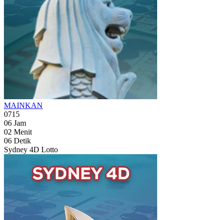
MAINKAN
0715
06
Jam
02
Menit
04
Detik
Sydney 4D Lotto