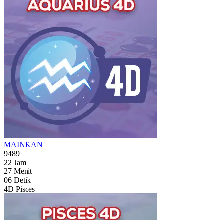
MAINKAN
9489
22
Jam
27
Menit
04
Detik
4D Pisces