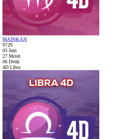
MAINKAN
9729
05
Jam
27
Menit
04
Detik
4D Libra