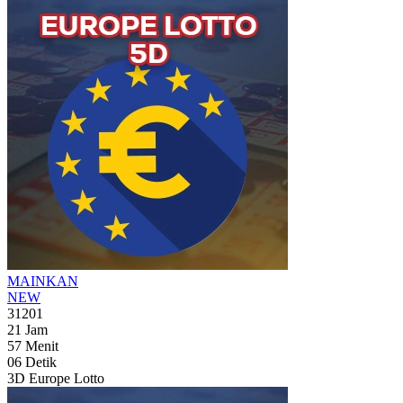
MAINKAN
NEW
31201
21
Jam
57
Menit
04
Detik
3D Europe Lotto