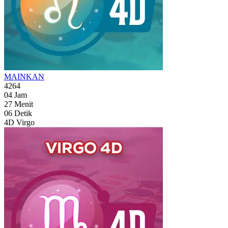
MAINKAN
4264
04
Jam
27
Menit
04
Detik
4D Virgo